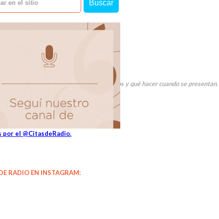
r en el sitio
. En esta oportunidad hablamos de los celos y qué hacer cuando se presentan.
 por el @CitasdeRadio.
 DE RADIO EN INSTAGRAM: