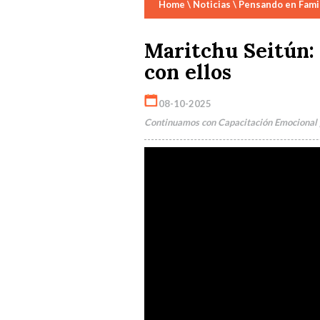
Home
\ Noticias \ Pensando en Fami
Maritchu Seitún:
con ellos
08-10-2025
Continuamos con Capacitación Emocional pa