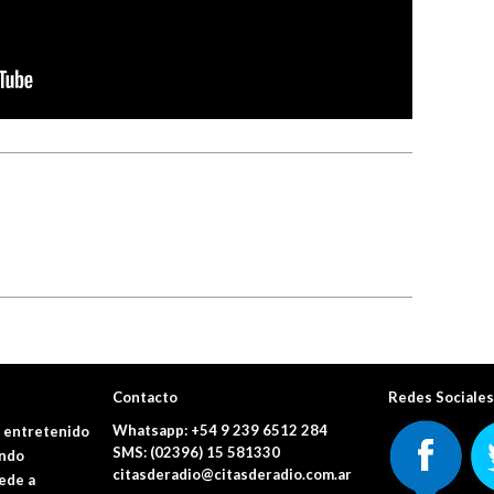
Contacto
Redes Sociale
Whatsapp: +54 9 239 6512 284
a entretenido
SMS: (02396) 15 581330
ando
citasderadio@citasderadio.com.ar
ede a