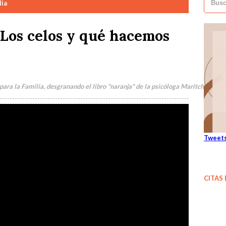
lia
Busca
 Los celos y qué hacemos
ra la Familia, desgranando el libro "naranja" de la psicóloga Maritchu Seitún
Tweets
CITAS