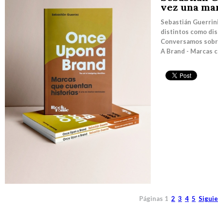
vez una ma
Sebastián Guerrini
distintos como dis
Conversamos sobre
A Brand - Marcas co
Páginas
1
2
3
4
5
Sigui