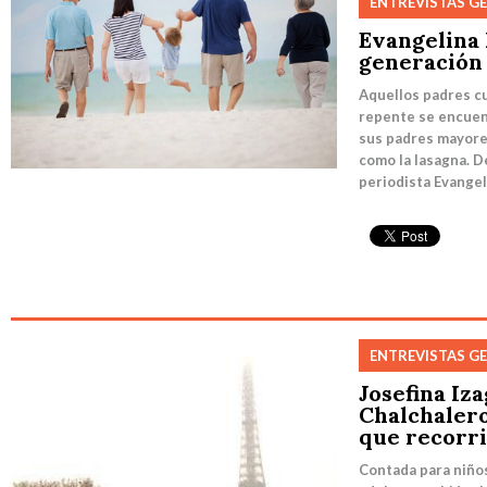
ENTREVISTAS G
Evangelina 
generación
Aquellos padres cu
repente se encuen
sus padres mayore
como la lasagna. D
periodista Evangeli
ENTREVISTAS G
Josefina Iza
Chalchalero,
que recorr
Contada para niño