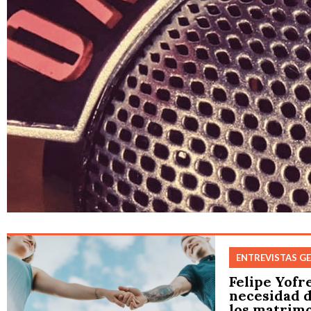
ENTREVISTAS G
Felipe Yofr
necesidad 
los matrim