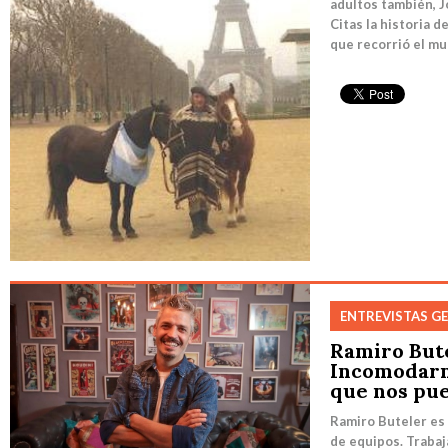
adultos también, J
Citas la historia d
que recorrió el mun
ENTREVISTAS G
Ramiro But
Incomodarn
que nos pu
Ramiro Buteler es
de equipos. Trabaj